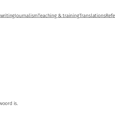
writing
Journalism
Teaching & training
Translations
Refe
oord is.