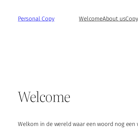
Ga
naar
Personal Copy
Welcome
About us
Copy
de
inhoud
Welcome
Welkom in de wereld waar een woord nog een w